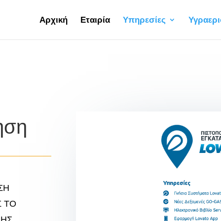
Αρχική
Εταιρία
Υπηρεσίες
Υγραερι
ηση
ΣΗ
Σ ΤΟ
ΣΗΣ